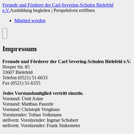
Zum
Freunde und Förderer der Carl-Severing-Schulen Bielefeld
Inhalt
e.V.
Ausbildung begleiten | Perspektiven eröffnen
springen
Mitglied werden
Menü
Impressum
Freunde und Förderer der Carl Severing-Schulen Bielefeld e.V.
Heeper Str. 85
33607 Bielefeld
Telefon (0521) 51-6633
Fax (0521) 51-6355
Jedes Vorstandsmitglied vertritt einzeln.
Vorstand: Ümit Aslan
Vorstand: Matthias Paszehr
Vorstand: Christoph Venghaus
Vorsitzender: Tobias Volkmann
stellvertr. Vorsitzender: Ingmar Schubert
stellvertr. Vorsitzender: Frank Stukemeier